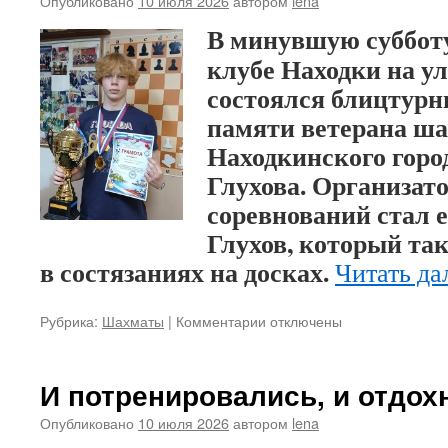
Опубликовано
10 июля 2026
автором
lena
международному
В минувшую суббот
турниру
клубе Находки на у
состоялся блицтур
памяти ветерана ша
Находкинского город
Глухова. Организат
соревнований стал 
Глухов, который та
в состязаниях на досках.
Читать да
Рубрика:
Шахматы
|
Комментарии
к
отключены
записи
Родион
Рябцев
И потренировались, и отдох
–
снова
Опубликовано
10 июля 2026
автором
lena
чемпион