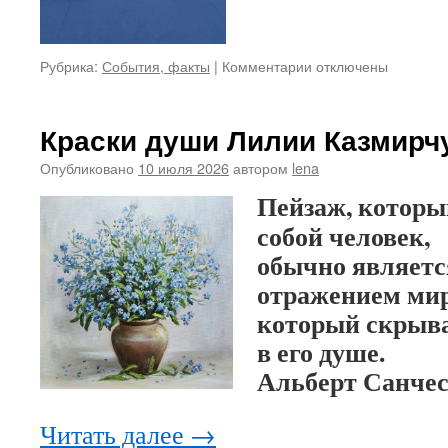
Рубрика:
События, факты
|
Комментарии
к
отключены
записи
Фонд
поддержал
Краски души Лилии Казмирч
спортсменов
Опубликовано
10 июля 2026
автором
lena
Пейзаж, которы
собой человек,
обычно являетс
отражением мир
который скрыв
в его душе.
Альберт Санче
Читать далее
→