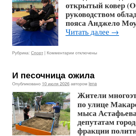
открытый ковер (O
руководством обла
пояса Анджело Мо
Читать далее
→
Рубрика:
Спорт
|
Комментарии
к
отключены
записи
Open
Mat
И песочница ожила
по
бразильскому
Опубликовано
10 июля 2026
автором
lena
джиу-
Жители многоэт
джитсу
по улице Макаро
мыса Астафьева
депутатам горо
фракции полити