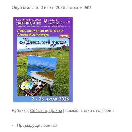
туристических
Опубликовано
3 июля 2026
автором
lena
локаций
Рубрика:
События, факты
|
Комментарии
к
отключены
записи
←
Предыдущие записи