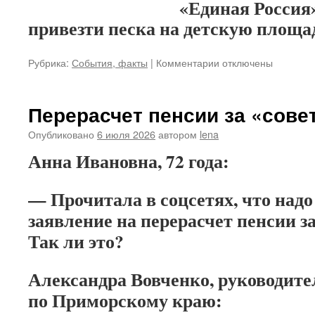
«Единая Россия»
привезти песка на детскую площа
Рубрика:
События, факты
|
Комментарии
к
отключены
записи
И
песочница
Перерасчет пенсии за «сове
ожила
Опубликовано
6 июля 2026
автором
lena
Анна Ивановна, 72 года:
— Прочитала в соцсетях, что надо
заявление на перерасчет пенсии з
Так ли это?
Александра Вовченко, руководит
по Приморскому краю: