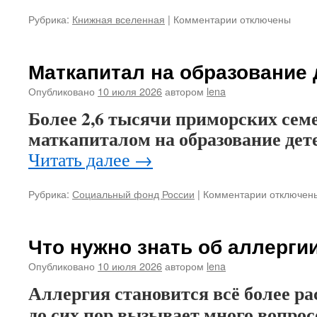
Рубрика:
Книжная вселенная
|
Комментарии
к
отключены
записи
Кинопраздник!
Маткапитал на образование 
Опубликовано
10 июля 2026
автором
lena
Более 2,6 тысячи приморских сем
маткапиталом на образование дете
Читать далее
→
Рубрика:
Социальный фонд России
|
Комментарии
к
отключен
записи
Маткапита
на
Что нужно знать об аллерги
образован
детей
Опубликовано
10 июля 2026
автором
lena
Аллергия становится всё более ра
до сих пор вызывает много вопрос