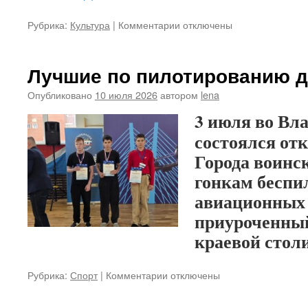
Рубрика:
Культура
|
Комментарии
к
отключены
записи
Краски
души
Лучшие по пилотированию 
Лилии
Казмирчук
Опубликовано
10 июля 2026
автором
lena
3 июля во Вл
состоялся от
Города воинс
гонкам беспи
авиационных 
приуроченный
краевой стол
Рубрика:
Спорт
|
Комментарии
к
отключены
записи
Лучшие