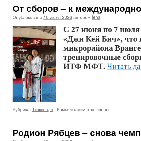
по
От сборов – к международн
пилотированию
дронов
Опубликовано
10 июля 2026
автором
lena
С 27 июня по 7 июля
«Джи Кей Бич», что 
микрорайона Вранге
тренировочные сбор
ИТФ МФТ.
Читать д
Рубрика:
Тхэквондо
|
Комментарии
к
отключены
записи
От
сборов
Родион Рябцев – снова чем
–
к