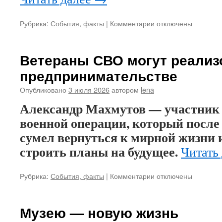
Рубрика:
События, факты
|
Комментарии
к
отключены
записи
Жизнь
только
Ветераны СВО могут реализ
начинается!
предпринимательстве
Опубликовано
3 июля 2026
автором
lena
Александр Махмутов — участник
военной операции, который после
сумел вернуться к мирной жизни и
строить планы на будущее.
Читать
Рубрика:
События, факты
|
Комментарии
к
отключены
записи
Ветераны
СВО
Музею — новую жизнь
могут