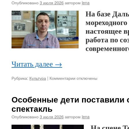
реализоваться
Опубликовано
3 июля 2026
автором
lena
в
На базе Дал
предпринимательст
мореходного
настоящее в
работа по с
современног
Читать далее
→
Рубрика:
Культура
|
Комментарии
к
отключены
записи
Музею
—
Особенные дети поставили
новую
спектакль
жизнь
Опубликовано
3 июля 2026
автором
lena
На сцене Т