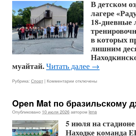
В детском о
лагере «Рад
18-дневные 
тренировочн
в которых п
лишним деся
Находкинск
муайтай.
Читать далее
→
Рубрика:
Спорт
|
Комментарии
к
отключены
записи
И
потренировались,
Open Mat по бразильскому 
и
отдохнули
Опубликовано
10 июля 2026
автором
lena
5 июля на стадионе
Находке команда E