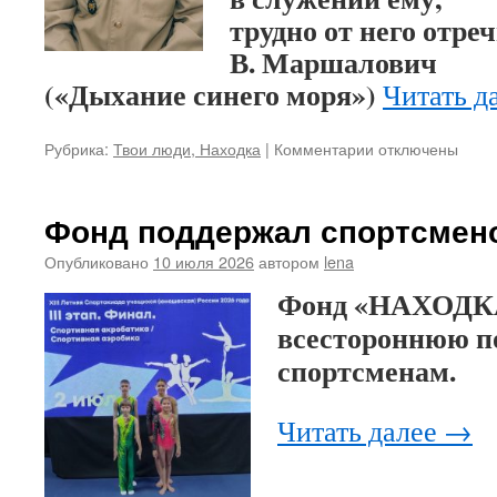
трудно от него отреч
В. Маршалович
(«Дыхание синего моря»)
Читать д
Рубрика:
Твои люди, Находка
|
Комментарии
к
отключены
записи
Путь
капитана
Фонд поддержал спортсмен
Опубликовано
10 июля 2026
автором
lena
Фонд «НАХОДКА
всестороннюю 
спортсменам.
Читать далее
→