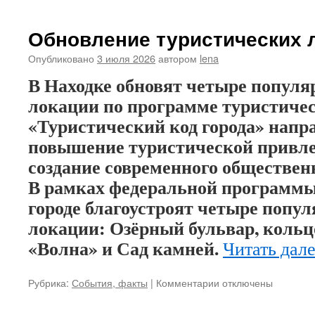
записи
Алкоголь
с
Обновление туристических 
бензином
–
Опубликовано
3 июля 2026
автором
lena
опасная
В Находке обновят четыре популя
смесь
локации по программе туристичес
«Туристический код города» напр
повышение туристической привле
создание современного обществен
В рамках федеральной программы 
городе благоустроят четыре попу
локации: Озёрный бульвар, коль
«Волна» и Сад камней.
Читать дал
Рубрика:
События, факты
|
Комментарии
к
отключены
записи
Обновление