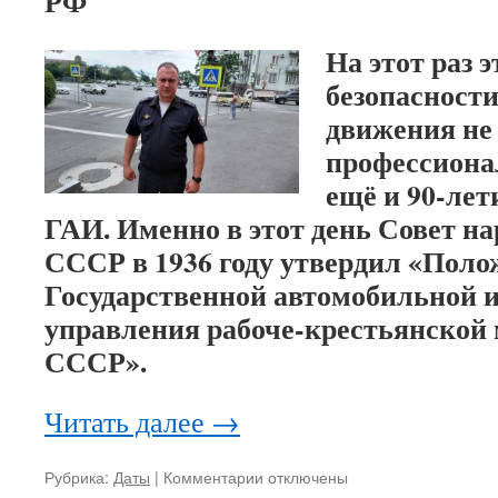
РФ
На этот раз 
безопасност
движения не
профессиона
ещё и 90-лет
ГАИ. Именно в этот день Совет н
СССР в 1936 году утвердил «Поло
Государственной автомобильной 
управления рабоче-крестьянско
СССР».
Читать далее
→
Рубрика:
Даты
|
Комментарии
к
отключены