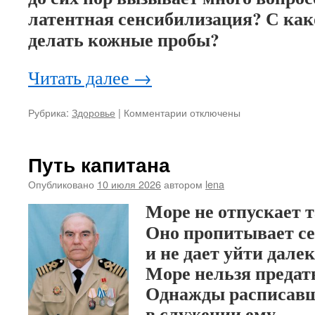
латентная сенсибилизация? С как
делать кожные пробы?
Читать далее
→
Рубрика:
Здоровье
|
Комментарии
к
отключены
записи
Что
нужно
Путь капитана
знать
об
Опубликовано
10 июля 2026
автором
lena
аллергии
Море не отпускает т
каждому
Оно пропитывает с
и не дает уйти дале
Море нельзя предат
Однажды расписав
в служении ему,