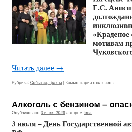
Г.С. Аниси
долгождан
инклюзивн
«Краденое 
мотивам п
Чуковского
Читать далее
→
Рубрика:
События, факты
|
Комментарии
к
отключены
записи
Особенные
дети
Алкоголь с бензином – опас
поставили
особенный
Опубликовано
3 июля 2026
автором
lena
спектакль
3 июля – День Государственной 