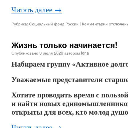
Читать далее
→
Рубрика:
Социальный фонд России
|
Комментарии
к
отключен
записи
Перерасче
пенсии
Жизнь только начинается!
за
«советски
Опубликовано
3 июля 2026
автором
lena
стаж»
Набираем группу «Активное долг
Уважаемые представители старше
Хотите проводить время с пользой
и найти новых единомышленнико
открыты для всех, кто молод душо
Читать далее
→