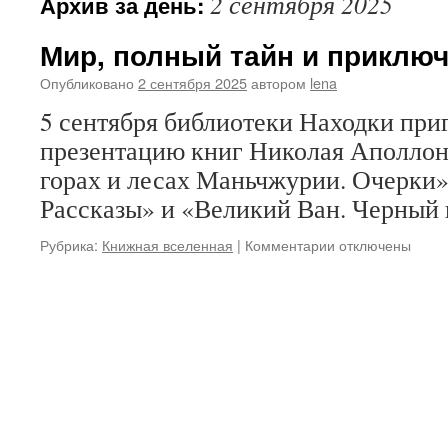
2 сентября 2025
Архив за день:
Мир, полный тайн и приклю
Опубликовано
2 сентября 2025
автором
lena
5 сентября библиотеки Находки при
презентацию книг Николая Аполлон
горах и лесах Маньчжурии. Очерки»
Рассказы» и «Великий Ван. Черный 
Рубрика:
Книжная вселенная
|
Комментарии
к
отключены
записи
Мир,
полный
тайн
и
приключений